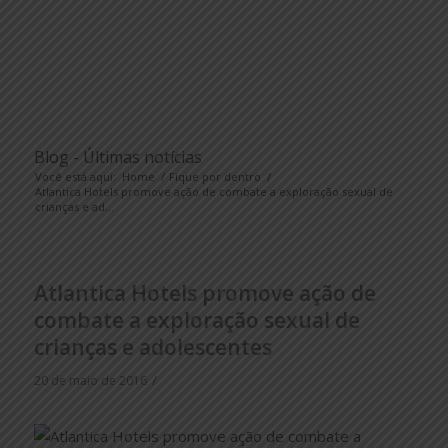
Blog - Últimas notícias
Você está aqui:
Home
/
Fique por dentro
/
Atlantica Hotels promove ação de combate a exploração sexual de
crianças e ad...
Atlantica Hotels promove ação de
combate a exploração sexual de
crianças e adolescentes
/
20 de maio de 2016