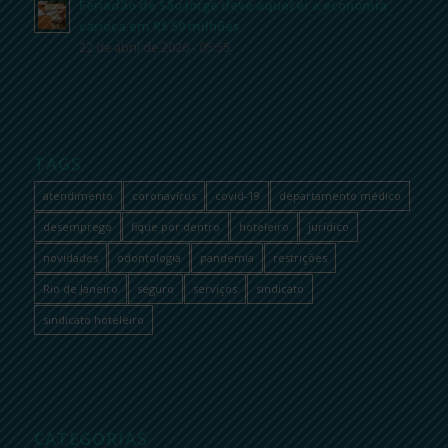
Feriadão de São Jorge deve aquecer a economia
carioca em R$ 50 milhões
22 de abril de 2026 - 05:55
TAGS
atendimento
coronavírus
covid-19
departamento médico
desemprego
fique por dentro
hoteleiro
jurídico
novidades
odontologia
pandemia
restrições
Rio de Janeiro
seguro
serviços
sindicato
sindicato hoteleiro
CATEGORIAS