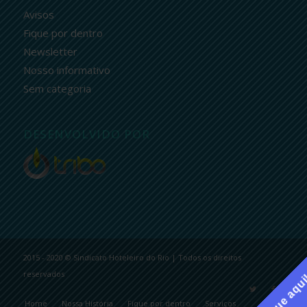
Avisos
Fique por dentro
Newsletter
Nosso informativo
Sem categoria
DESENVOLVIDO POR
2015 - 2020 © Sindicato Hoteleiro do Rio | Todos os direitos
reservados
Clique aqu
Home
Nossa História
Fique por dentro
Serviços