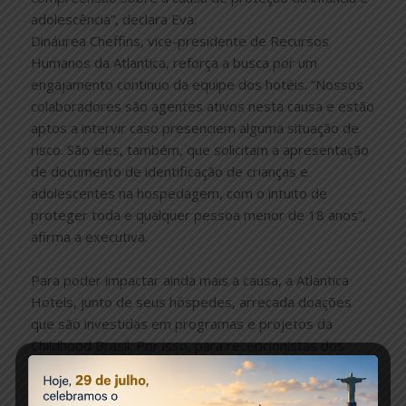
adolescência”, declara Eva.
Dináurea Cheffins, vice-presidente de Recursos
Humanos da Atlantica, reforça a busca por um
engajamento continuo da equipe dos hotéis. “Nossos
colaboradores são agentes ativos nesta causa e estão
aptos a intervir caso presenciem alguma situação de
risco. São eles, também, que solicitam a apresentação
de documento de identificação de crianças e
adolescentes na hospedagem, com o intuito de
proteger toda e qualquer pessoa menor de 18 anos”,
afirma a executiva.
Para poder impactar ainda mais a causa, a Atlantica
Hotels, junto de seus hóspedes, arrecada doações
que são investidas em programas e projetos da
Childhood Brasil. Por isso, para recepcionistas dos
hotéis, foi criado um roteiro de abordagem, com
informações sobre a atuação da organização, o