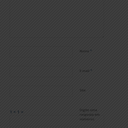
*
Nome
*
E-mail
Site
Digite uma
1 × 1 =
resposta em
números: