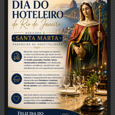
destino das doações e uma coluna com perguntas e
respostas para auxiliá-los no esclarecimento de
dúvidas no contato com os hóspedes.
Neste ano, a campanha visa estimular cada hóspede a
fazer doação de R$ 1,00 ou arredondar sua conta no
momento do check out. “Há outras possibilidades
como consumir produtos no frigobar que tenham o
selo “Criança Aqui é Legal!” e para turistas
internacionais, pagar a conta em moeda estrangeira
com cartão de crédito já que uma porcentagem é
doada à Organização”, revela Eva.
O recurso recebido com as doações será
integralmente repassado à Childhood Brasil. No total,
em 2015, foram doados mais de R$ 550 mil, com
repasse, desde o início da parceria, de mais de R$ 5,5
milhões.