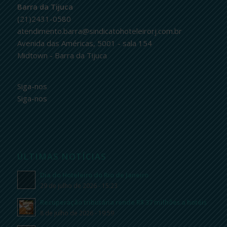
Barra da Tijuca
(21)2431-0580
atendimento.barra@sindicatohoteleirorj.com.br
Avenida das Américas, 5001 - sala 154
Midtown - Barra da Tijuca
Siga-nos
Siga-nos
ÚLTIMAS NOTÍCIAS
Dia do Hoteleiro do Rio de Janeiro
29 de julho de 2026 - 15:23
Recuperação tributária rende R$ 37 milhões a hotéis
8 de julho de 2026 - 19:59