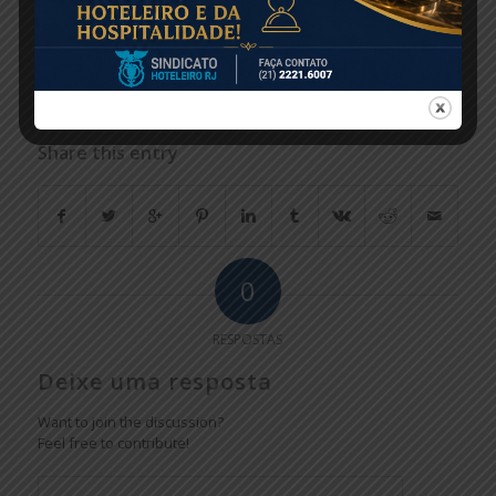
*O texto é da assessoria de imprensa da Atlantica
Hotels
Fonte: Hosteltur Brasil
Share this entry
0
RESPOSTAS
Deixe uma resposta
Want to join the discussion?
Feel free to contribute!