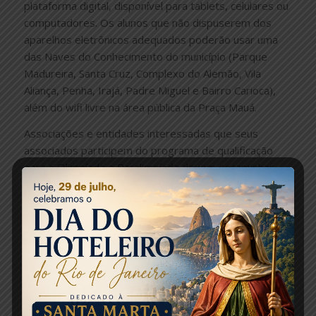
plataforma digital, disponível para tablets, celulares ou
computadores. Os alunos que não dispuserem dos
aparelhos eletrônicos adequados poderão usar uma
das Naves do Conhecimento do município (Parque
Madureira, Santa Cruz, Complexo do Alemão, Vila
Aliança, Penha, Irajá, Padre Miguel e Bairro Carioca),
além do wifi livre na área pública da Praça Mauá.
Associações e entidades interessadas que seus
associados participem do programa de qualificação
para a Olimpíada e Paralimpíada devem encaminhar
para o email rio2016.canal.bracos.abertos@gmail.com
a listagem dos candidatos – nome, CPF e e-mail até o
fim do mês de maio. A partir desta inscrição inicial, o
participante receberá em seu e-mail o endereço da
plataforma de aprendizagem, as informações com um
passo a passo e terá seu acesso liberado para iniciar o
curso.
Programa de qualificação: 9 mil vagas