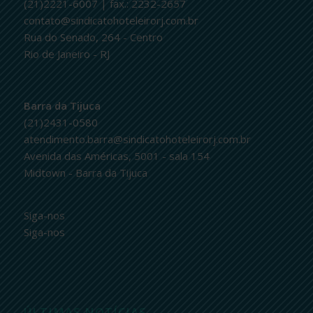
(21)2221-6007 | fax.: 2232-2657
contato@sindicatohoteleirorj.com.br
Rua do Senado, 264 - Centro
Rio de Janeiro - RJ
Barra da Tijuca
(21)2431-0580
atendimento.barra@sindicatohoteleirorj.com.br
Avenida das Américas, 5001 - sala 154
Midtown - Barra da Tijuca
Siga-nos
Siga-nos
ÚLTIMAS NOTÍCIAS