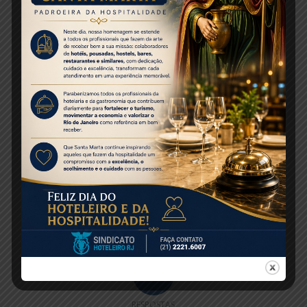
Público-alvo: profissionais que atendam diretamente o
turista na cidade do Rio de Janeiro
Pré-requisitos: idade mínima de 18 anos e terem
cursado pelo menos a 6ª série do Ensino Fundamental
Inscrições:
rio2016.canal.bracos.abertos@gmail.com
–
até o fim de maio
Fonte:
Jornal de Turismo
Share this entry
0
RESPOSTAS