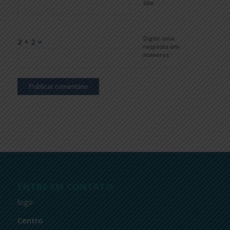
Site
Digite uma
2 + 2 =
resposta em
números:
ENTRE EM CONTATO
logo
Centro