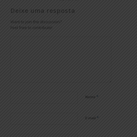
Deixe uma resposta
Want to join the discussion?
Feel free to contribute!
*
Nome
*
E-mail