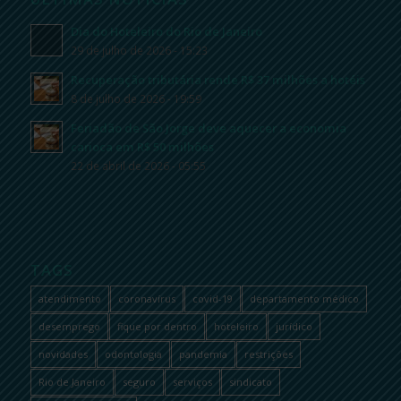
Dia do Hoteleiro do Rio de Janeiro
29 de julho de 2026 - 15:23
Recuperação tributária rende R$ 37 milhões a hotéis
8 de julho de 2026 - 19:59
Feriadão de São Jorge deve aquecer a economia
carioca em R$ 50 milhões
22 de abril de 2026 - 05:55
TAGS
atendimento
coronavírus
covid-19
departamento médico
desemprego
fique por dentro
hoteleiro
jurídico
novidades
odontologia
pandemia
restrições
Rio de Janeiro
seguro
serviços
sindicato