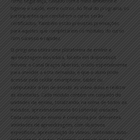
como segurança, cuidado com o meio ambiente e
higiene e saúde, entre outros. Ao final do programa, os
participantes que concluírem o curso serão
certificados. Também estão previstas premiações
para aqueles que completarem os módulos do curso
com sucesso e rapidez.
O programa utiliza uma plataforma de ensino e
aprendizagem inovadora, focada em dispositivos
móveis: o Canal Braços Abertos, criado especialmente
para atender a esta demanda, e que o aluno pode
acessar pelo celular smartphone, tablet ou
computador a fim de assistir as vídeo-aulas e realizar
as atividades. Cada módulo contém um conjunto de
unidades de ensino, totalizando, na soma de todos os
módulos, aproximadamente 80 (oitenta) unidades.
Cada unidade de ensino é composta por diferentes
atividades de aprendizagem, com objetivos
específicos, apresentação de vídeos, conteúdos auto-
instrucionais e jogos. O tempo estimado para cursar